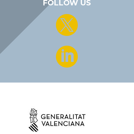
FOLLOW US

